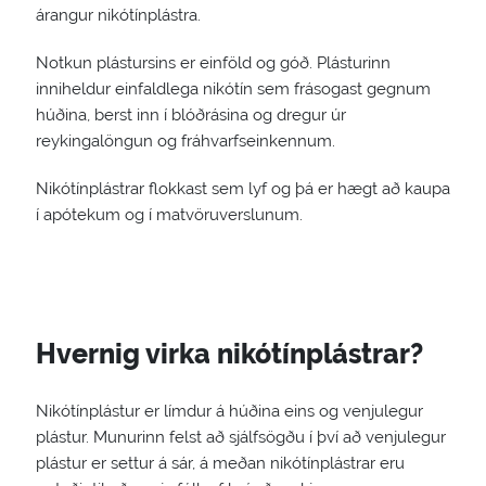
árangur nikótínplástra.
Notkun plástursins er einföld og góð. Plásturinn
inniheldur einfaldlega nikótín sem frásogast gegnum
húðina, berst inn í blóðrásina og dregur úr
reykingalöngun og fráhvarfseinkennum.
Nikótínplástrar flokkast sem lyf og þá er hægt að kaupa
í apótekum og í matvöruverslunum.
Hvernig virka nikótínplástrar?
Nikótínplástur er límdur á húðina eins og venjulegur
plástur. Munurinn felst að sjálfsögðu í því að venjulegur
plástur er settur á sár, á meðan nikótínplástrar eru