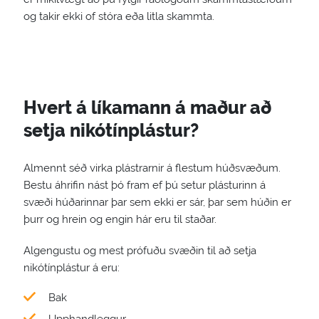
og takir ekki of stóra eða litla skammta.
Hvert á líkamann á maður að
setja nikótínplástur?
Almennt séð virka plástrarnir á flestum húðsvæðum.
Bestu áhrifin nást þó fram ef þú setur plásturinn á
svæði húðarinnar þar sem ekki er sár, þar sem húðin er
þurr og hrein og engin hár eru til staðar.
Algengustu og mest prófuðu svæðin til að setja
nikótínplástur á eru:
Bak