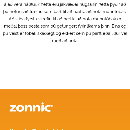
á að vera háð(ur)? Þetta eru jákvæðar hugsanir. Þetta þýðir að
þú hefur sáð fræinu sem þarf til að hætta að nota munntóbak.
Að stíga fyrstu skrefin til að hætta að nota munntóbak er
meðal þess besta sem þú getur gert fyrir líkama þinn. Eins og
þú veist er tóbak skaðlegt og ekkert sem þú þarft eða líður vel
með að nota.