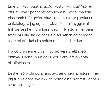
En eru nikótínplástrar góður kostur fyrir þig? Það fer
eftir því hvað þér finnst þægilegast. Fyrir suma fela
plástrarnir í sér góðan stuðning – þú setur plásturinn
einfaldlega á þig og þarft ekki að hafa áhyggjur af
fráhvarfseinkennum þann daginn. Plásturinn er bara
fastur við húðina og gefur frá sér jafnan og öruggan
skammt af nikótíni á nokkrum klukkustundum.
Hjá öðrum sem eru vanir því að vera sífellt með
eitthvað í höndunum getur verið erfiðara að nota
nikótínplástra.
Best er að prófa sig áfram. Svo lengi sem plásturinn fær
þig til að sleppa svo ekki sé nema einni sígarettu er það
strax ávinningur.