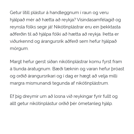
Getur lítill plástur á handleggnum í raun og veru
hjálpað mér að hætta að reykja? Vísindasamfélagið og
reynsla fólks segir já! Nikótínplástrar eru ein þekktasta
aðferðin til að hjálpa fólki að hætta að reykja. Þetta er
viðurkennd og árangursrík aðferð sem hefur hjálpað
mörgum.
Margt hefur gerst síðan nikótínplástrar komu fyrst fram
á tíunda áratugnum. Bæði tæknin og varan hefur þróast
og orðið árangursríkari og í dag er hægt að velja milli
margra mismunandi tegunda af nikótínplástrum.
Ef þig dreymir um að losna við reykingar fyrir fullt og
allt getur nikótínplástur orðið þér ómetanleg hjálp.