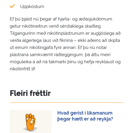
Uppköstum
Ef þú þjáist nú þegar af hjarta- og æðasjúkdómum
getur nikótíneitrun verið sérstaklega skaðleg.
Tilgangurinn með nikótínplástrunum er augljóslega að
verða algerlega laus við fíknina – ekki aðeins að skipta
út einum nikótíngjafa fyrir annan. Ef þú nú notar
plástrana samkvæmt ráðleggingum, þá áttu meiri
möguleika á að ná takmarki þínu og hefja reyklaust og
nikótínfrítt líf.
Fleiri fréttir
Hvað gerist í líkamanum
þegar hætt er að reykja?