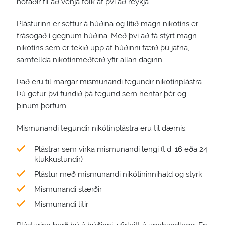
notaðir til að venja fólk af því að reykja.
Plásturinn er settur á húðina og lítið magn nikótíns er
frásogað í gegnum húðina. Með því að fá stýrt magn
nikótíns sem er tekið upp af húðinni færð þú jafna,
samfellda nikótínmeðferð yfir allan daginn.
Það eru til margar mismunandi tegundir nikótínplástra.
Þú getur því fundið þá tegund sem hentar þér og
þínum þörfum.
Mismunandi tegundir nikótínplástra eru til dæmis:
Plástrar sem virka mismunandi lengi (t.d. 16 eða 24
klukkustundir)
Plástur með mismunandi nikótíninnihald og styrk
Mismunandi stærðir
Mismunandi litir