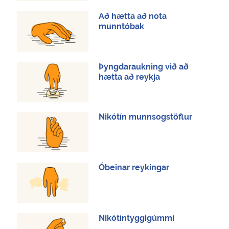
Að hætta að nota
munntóbak
Þyngdaraukning við að
hætta að reykja
Nikótín munnsogstöflur
Óbeinar reykingar
Nikótíntyggigúmmí