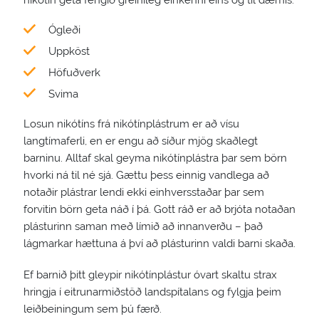
nikótín geta fengið greinileg einkenni eins og til dæmis:
Ógleði
Uppköst
Höfuðverk
Svima
Losun nikótíns frá nikótínplástrum er að vísu
langtímaferli, en er engu að síður mjög skaðlegt
barninu. Alltaf skal geyma nikótínplástra þar sem börn
hvorki ná til né sjá. Gættu þess einnig vandlega að
notaðir plástrar lendi ekki einhversstaðar þar sem
forvitin börn geta náð í þá. Gott ráð er að brjóta notaðan
plásturinn saman með límið að innanverðu – það
lágmarkar hættuna á því að plásturinn valdi barni skaða.
Ef barnið þitt gleypir nikótínplástur óvart skaltu strax
hringja í eitrunarmiðstöð landspítalans og fylgja þeim
leiðbeiningum sem þú færð.