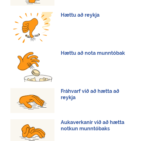
Hættu að reykja
Hættu að nota munntóbak
Fráhvarf við að hætta að
reykja
Aukaverkanir við að hætta
notkun munntóbaks