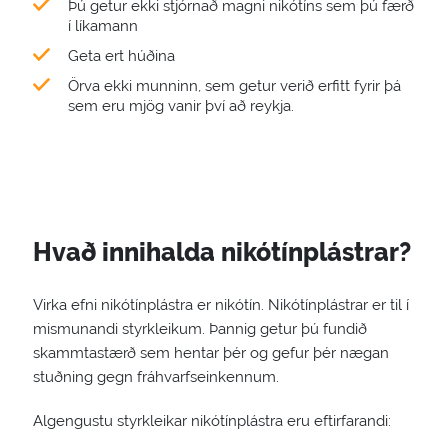
Þú getur ekki stjórnað magni nikótíns sem þú færð
í líkamann
Geta ert húðina
Örva ekki munninn, sem getur verið erfitt fyrir þá
sem eru mjög vanir því að reykja.
Hvað innihalda nikótínplástrar?
Virka efni nikótínplástra er nikótín. Nikótínplástrar er til í
mismunandi styrkleikum. Þannig getur þú fundið
skammtastærð sem hentar þér og gefur þér nægan
stuðning gegn fráhvarfseinkennum.
Algengustu styrkleikar nikótínplástra eru eftirfarandi: