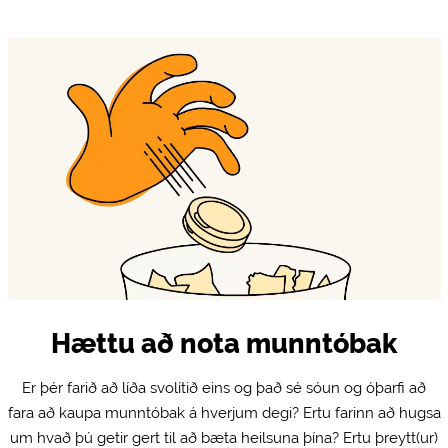
Hættu að nota munntóbak
Er þér farið að líða svolítið eins og það sé sóun og óþarfi að
fara að kaupa munntóbak á hverjum degi? Ertu farinn að hugsa
um hvað þú getir gert til að bæta heilsuna þína? Ertu þreytt(ur)