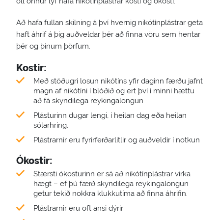
öll önnur lyf hafa nikótínplástrar kosti og ókosti.
Að hafa fullan skilning á því hvernig nikótínplástrar geta
haft áhrif á þig auðveldar þér að finna vöru sem hentar
þér og þínum þörfum.
Kostir:
Með stöðugri losun nikótíns yfir daginn færðu jafnt
magn af nikótíni í blóðið og ert því í minni hættu
að fá skyndilega reykingalöngun
Plásturinn dugar lengi, í heilan dag eða heilan
sólarhring.
Plástrarnir eru fyrirferðarlitlir og auðveldir í notkun
Ókostir:
Stærsti ókosturinn er sá að nikótínplástrar virka
hægt – ef þú færð skyndilega reykingalöngun
getur tekið nokkra klukkutíma að finna áhrifin.
Plástrarnir eru oft ansi dýrir