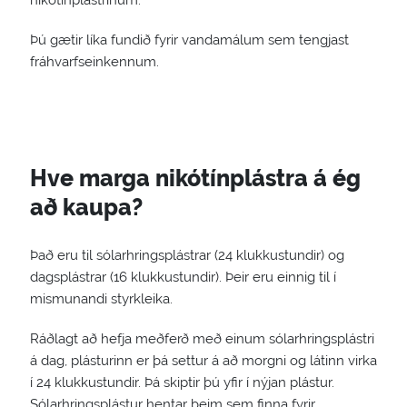
nikótínplástrinum.
Þú gætir líka fundið fyrir vandamálum sem tengjast
fráhvarfseinkennum.
Hve marga nikótínplástra á ég
að kaupa?
Það eru til sólarhringsplástrar (24 klukkustundir) og
dagsplástrar (16 klukkustundir). Þeir eru einnig til í
mismunandi styrkleika.
Ráðlagt að hefja meðferð með einum sólarhringsplástri
á dag, plásturinn er þá settur á að morgni og látinn virka
í 24 klukkustundir. Þá skiptir þú yfir í nýjan plástur.
Sólarhringsplástur hentar þeim sem finna fyrir