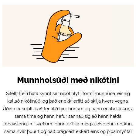
Munnholsúði með nikótíni
Sífellt fleiri hafa kynnt sér nikótínlyf í formi munnúða, einnig
kallað nikótínúði og það er ekki erfitt að skilja hvers vegna.
Úðinn er snjall, það fer lítið fyrir honum og hann er áhrifaríkur, á
sama tíma og hann hefur sannað sig að hann halda
tóbakslöngun í skefjum. Hann er líka mjög auðveldur í notkun,
sama hvar þú ert og það bragðast ekkert eins og piparmynta!