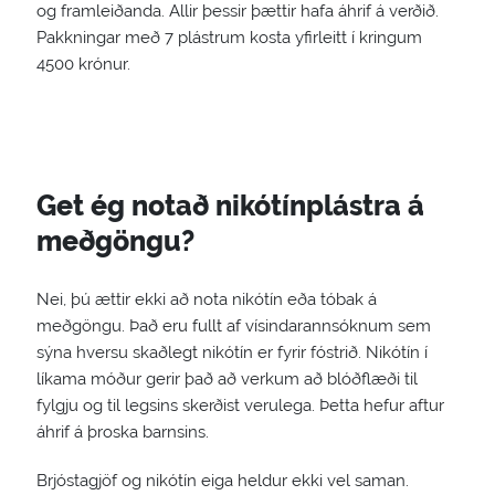
og framleiðanda. Allir þessir þættir hafa áhrif á verðið.
Pakkningar með 7 plástrum kosta yfirleitt í kringum
4500 krónur.
Get ég notað nikótínplástra á
meðgöngu?
Nei, þú ættir ekki að nota nikótín eða tóbak á
meðgöngu. Það eru fullt af vísindarannsóknum sem
sýna hversu skaðlegt nikótín er fyrir fóstrið. Nikótín í
líkama móður gerir það að verkum að blóðflæði til
fylgju og til legsins skerðist verulega. Þetta hefur aftur
áhrif á þroska barnsins.
Brjóstagjöf og nikótín eiga heldur ekki vel saman.