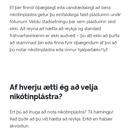
Ef þér finnst óþægilegt eða vandræðalegt að bera
nikótínplástra getur þú einfaldlega falið plásturinn undir
fötunum. Veldu staðsetningu þar sem plásturinn sést
ekki. Að reyna að hætta að reykja og standast
fráhvarfseinkenni er ekki auðvelt – þú átt ekki að þurfa
að skammast þín eða finna fyrir óþægindum af því að
þú notar nikótínplástra eða önnur hjálpartæki/lyf.
Af hverju ætti ég að velja
nikótínplástra?
Ert þú að íhuga að nota nikótínplástra? Til hamingju!
Það þýðir að þú vilt hætta að reykja. Erfið en frábær
ákvörðun.