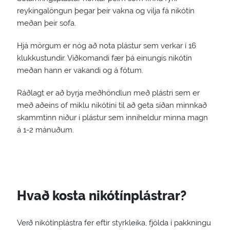
reykingalöngun þegar þeir vakna og vilja fá nikótín
meðan þeir sofa.
Hjá mörgum er nóg að nota plástur sem verkar í 16
klukkustundir. Viðkomandi fær þá einungis nikótín
meðan hann er vakandi og á fótum.
Ráðlagt er að byrja meðhöndlun með plástri sem er
með aðeins of miklu nikótíni til að geta síðan minnkað
skammtinn niður í plástur sem inniheldur minna magn
á 1-2 mánuðum.
Hvað kosta nikótínplástrar?
Verð nikótínplástra fer eftir styrkleika, fjölda í pakkningu