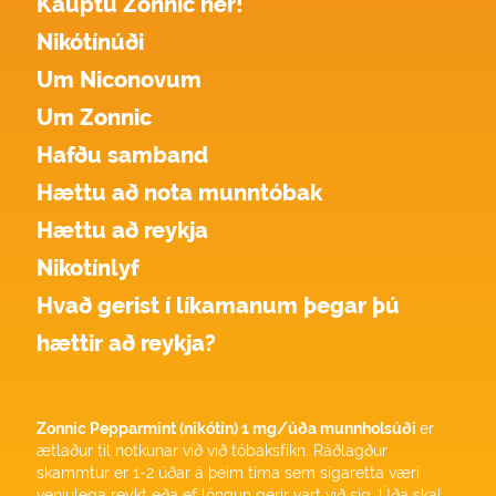
Kauptu Zonnic hér!
Nikótínúði
Um Niconovum
Um Zonnic
Hafðu samband
Hættu að nota munntóbak
Hættu að reykja
Nikotínlyf
Hvað gerist í líkamanum þegar þú
hættir að reykja?
Zonnic Pepparmint (nikótín) 1 mg/úða munnholsúði
er
ætlaður til notkunar við við tóbaksfíkn. Ráðlagður
skammtur er 1-2 úðar á þeim tíma sem sígaretta væri
venjulega reykt eða ef löngun gerir vart við sig. Úða skal