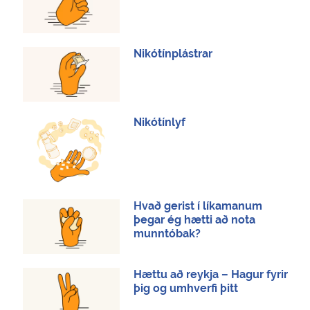
Nikótínplástrar
Nikótínlyf
Hvað gerist í líkamanum
þegar ég hætti að nota
munntóbak?
Hættu að reykja – Hagur fyrir
þig og umhverfi þitt