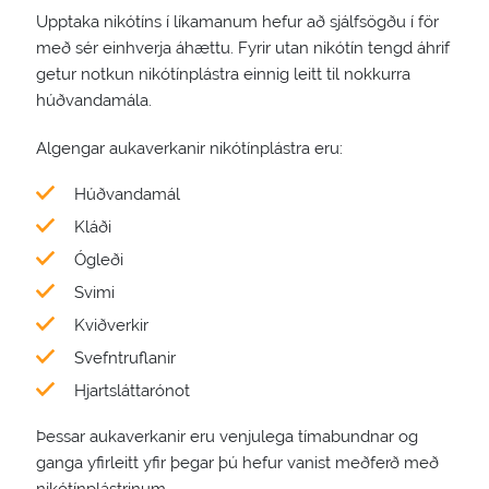
Upptaka nikótíns í líkamanum hefur að sjálfsögðu í för
með sér einhverja áhættu. Fyrir utan nikótín tengd áhrif
getur notkun nikótínplástra einnig leitt til nokkurra
húðvandamála.
Algengar aukaverkanir nikótínplástra eru:
Húðvandamál
Kláði
Ógleði
Svimi
Kviðverkir
Svefntruflanir
Hjartsláttarónot
Þessar aukaverkanir eru venjulega tímabundnar og
ganga yfirleitt yfir þegar þú hefur vanist meðferð með