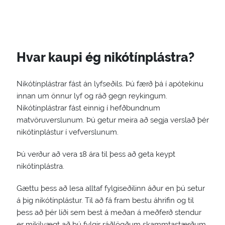
Hvar kaupi ég nikótínplástra?
Nikótínplástrar fást án lyfseðils. Þú færð þá í apótekinu
innan um önnur lyf og ráð gegn reykingum.
Nikótínplástrar fást einnig í hefðbundnum
matvöruverslunum. Þú getur meira að segja verslað þér
nikótínplástur í vefverslunum.
Þú verður að vera 18 ára til þess að geta keypt
nikótínplástra.
Gættu þess að lesa alltaf fylgiseðilinn áður en þú setur
á þig nikótínplástur. Til að fá fram bestu áhrifin og til
þess að þér líði sem best á meðan á meðferð stendur
er mikilvægt að þú fylgir ráðlögðum skammtastærðum