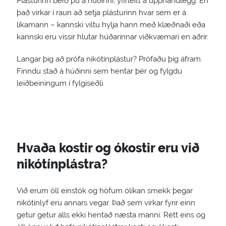
Plásturinn berð þú á húðinni, yfirleitt á upphandlegg. En
það virkar í raun að setja plásturinn hvar sem er á
líkamann – kannski viltu hylja hann með klæðnaði eða
kannski eru vissir hlutar húðarinnar viðkvæmari en aðrir.
Langar þig að prófa nikótínplástur? Prófaðu þig áfram.
Finndu stað á húðinni sem hentar þér og fylgdu
leiðbeiningum í fylgiseðli.
Hvaða kostir og ókostir eru við
nikótínplástra?
Við erum öll einstök og höfum ólíkan smekk þegar
nikótínlyf eru annars vegar. Það sem virkar fyrir einn
getur getur alls ekki hentað næsta manni. Rétt eins og