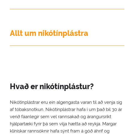
Allt um nikótínplástra
Hvað er nikótínplástur?
Nikótínplástrar eru ein algengasta varan til að venja sig
af tóbaksnotkun. Nikótínplástrar hafa í um það bil 30 ár
verið fáanlegir sem vel rannsakað og árangursríkt
hjálpartæki fyrir þá sem vilja hætta að reykja. Margar
klínískar rannsóknir hafa sýnt fram á góð áhrif og