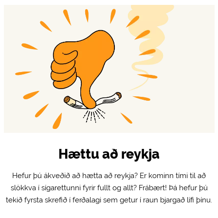
Hættu að reykja
Hefur þú ákveðið að hætta að reykja? Er kominn tími til að
slökkva í sígarettunni fyrir fullt og allt? Frábært! Þá hefur þú
tekið fyrsta skrefið í ferðalagi sem getur í raun bjargað lífi þínu.