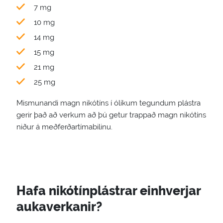
7 mg
10 mg
14 mg
15 mg
21 mg
25 mg
Mismunandi magn nikótíns í ólíkum tegundum plástra
gerir það að verkum að þú getur trappað magn nikótíns
niður á meðferðartímabilinu.
Hafa nikótínplástrar einhverjar
aukaverkanir?