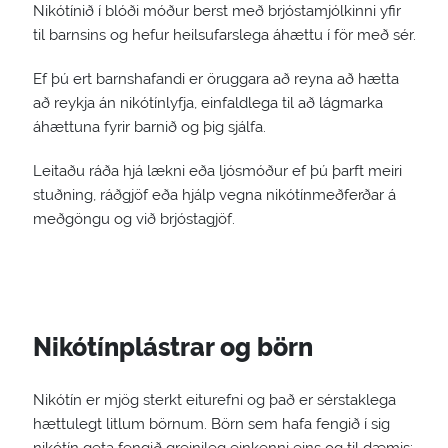
Nikótínið í blóði móður berst með brjóstamjólkinni yfir
til barnsins og hefur heilsufarslega áhættu í för með sér.
Ef þú ert barnshafandi er öruggara að reyna að hætta
að reykja án nikótínlyfja, einfaldlega til að lágmarka
áhættuna fyrir barnið og þig sjálfa.
Leitaðu ráða hjá lækni eða ljósmóður ef þú þarft meiri
stuðning, ráðgjöf eða hjálp vegna nikótínmeðferðar á
meðgöngu og við brjóstagjöf.
Nikótínplástrar og börn
Nikótín er mjög sterkt eiturefni og það er sérstaklega
hættulegt litlum börnum. Börn sem hafa fengið í sig