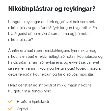
Nikótínplástrar og reykingar?
Löngun í reykingar er sterk og jafnvel þeir sem nota
nikótínplástra geta fundið fyrir löngun í sígarettur. En
hvað gerist ef þú reykir á sama tíma og þú notar
nikótínplástur?
Áhrifin eru háð næmi einstaklingsins fyrir miklu magni
nikótíns en það er ekki ráðlagt að nota nikótínplástra og
halda síðan áfram að reykja eins og ekkert sé. Jafnvel
sá sem er vanur nikótíni og hefur notað tóbak í mörg ár
getur fengið nikótíneitrun og farið að líða mjög illa.
Hvað gerist ef ég innbyrði of mikið magn nikótíns?
Þú getur m.a. fundið fyrir:
Hröðum hjartslætti
Ógleði