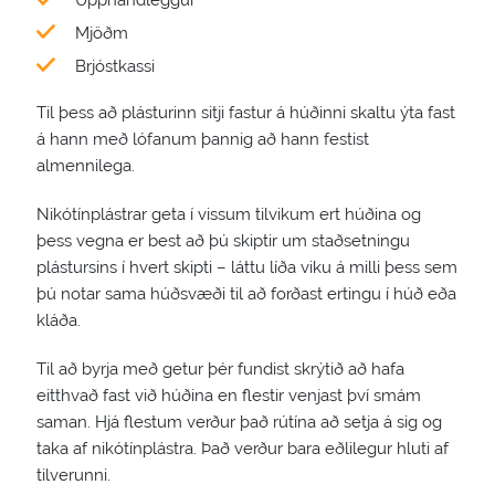
Upphandleggur
Mjöðm
Brjóstkassi
Til þess að plásturinn sitji fastur á húðinni skaltu ýta fast
á hann með lófanum þannig að hann festist
almennilega.
Nikótínplástrar geta í vissum tilvikum ert húðina og
þess vegna er best að þú skiptir um staðsetningu
plástursins í hvert skipti – láttu líða viku á milli þess sem
þú notar sama húðsvæði til að forðast ertingu í húð eða
kláða.
Til að byrja með getur þér fundist skrýtið að hafa
eitthvað fast við húðina en flestir venjast því smám
saman. Hjá flestum verður það rútína að setja á sig og
taka af nikótínplástra. Það verður bara eðlilegur hluti af
tilverunni.